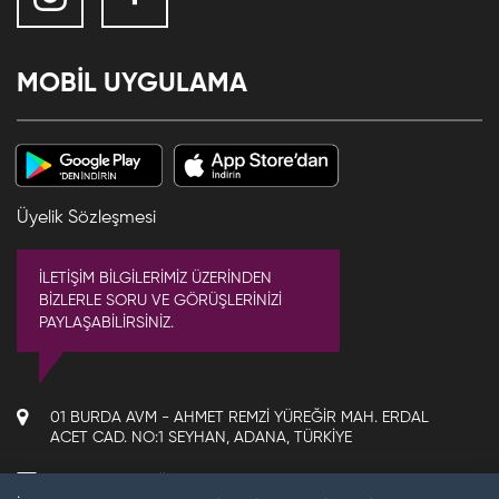
MOBİL UYGULAMA
Üyelik Sözleşmesi
İLETİŞİM BİLGİLERİMİZ ÜZERİNDEN
BİZLERLE SORU VE GÖRÜŞLERİNİZİ
PAYLAŞABİLİRSİNİZ.
01 BURDA AVM - AHMET REMZI YÜREĞIR MAH. ERDAL
ACET CAD. NO:1 SEYHAN, ADANA, TÜRKIYE
jjpubadana@jollyjoker.com.tr