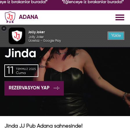
ye iz bırakanlar burada!*
*Eğlenceye iz bırakanlar burada!*
ADANA
GEÇMİŞ ETKİNLİK
×
Jolly Joker
Yükle
Jolly Joker
Ücretsiz - Google Play
Jinda
11
TEMMUZ 2025
Cuma
REZERVASYON YAP
Jinda JJ Pub Adana sahnesinde!