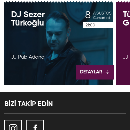
8
DJ
Sezer
T
AĞUSTOS
Cumartesi
Türkoğlu
G
21:00
JJ Pub Adana
JJ
DETAYLAR
BİZİ TAKİP EDİN