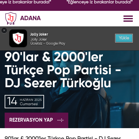
eye iz bırakanlar burada!*
*Eğlenceye iz bırakanlar burada!*
ADANA
GEÇMİŞ ETKİNLİK
×
Jolly Joker
Yükle
Jolly Joker
Ücretsiz - Google Play
90'lar & 2000'ler
Türkçe Pop Partisi -
DJ Sezer Türkoğlu
14
HAZIRAN 2025
Cumartesi
REZERVASYON YAP