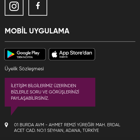
MOBİL UYGULAMA
Üyelik Sözleşmesi
İLETİŞİM BİLGİLERİMİZ ÜZERİNDEN
BİZLERLE SORU VE GÖRÜŞLERİNİZİ
PAYLAŞABİLİRSİNİZ.
01 BURDA AVM - AHMET REMZI YÜREĞIR MAH. ERDAL
ACET CAD. NO:1 SEYHAN, ADANA, TÜRKIYE