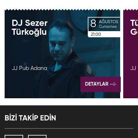
8
DJ
Sezer
T
AĞUSTOS
Cumartesi
Türkoğlu
G
21:00
JJ Pub Adana
JJ
DETAYLAR
BİZİ TAKİP EDİN